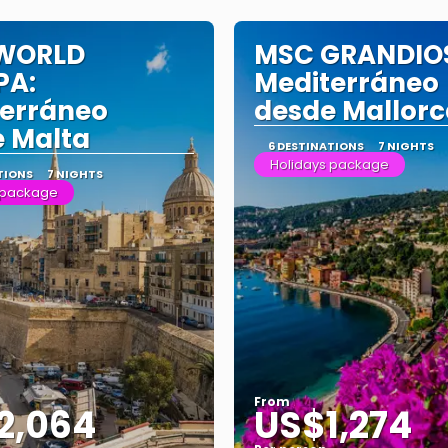
WORLD
MSC GRANDIO
PA:
Mediterráneo
terráneo
desde Mallor
 Malta
6 DESTINATIONS
7 NIGHTS
Holidays package
TIONS
7 NIGHTS
 package
From
2,064
US$1,274