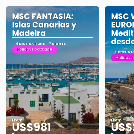
MSC FANTASIA:
MSC 
Islas Canarias y
EURO
Madeira
Medi
desde
6 DESTINATIONS
7 NIGHTS
Holidays package
6 DESTINA
Holidays
From
From
US$981
US$