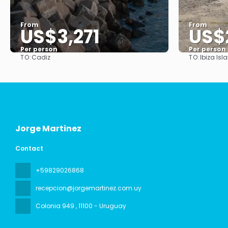
From
From
US$3,271
US$
Per person
Per person
TO:
TO:
Cadiz
Ibiza Isl
See
Jorge Martinez
Contact
+59829026868
recepcion@jorgemartinez.com.uy
Colonia 949
, 11100 - Uruguay