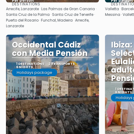
Per person
Per person
DESTINATIONS
DESTINATI
See
Arrecife, Lanzarote · Las Palmas de Gran Canaria ·
Valletta · Barcel
Santa Cruz de la Palma · Santa Cruz de Tenerife ·
Messina · Vallet
Puerto del Rosario · Funchal, Madeira · Arrecife,
Lanzarote
Occidental Cádiz
Ibiza:
con Media Pensión
Selec
Eulali
1 DESTINATIONS
2 TRANSPORTS
6 NIGHTS
adult
Holidays package
Pensi
1 DESTINA
6 NIGHTS
Holidays