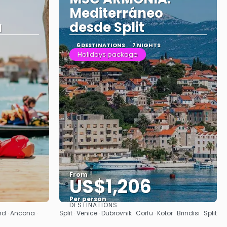
Mediterráneo
a
desde Split
6 DESTINATIONS
7 NIGHTS
Holidays package
From
US$1,206
Per person
DESTINATIONS
See
nd · Ancona ·
Split · Venice · Dubrovnik · Corfu · Kotor · Brindisi · Split