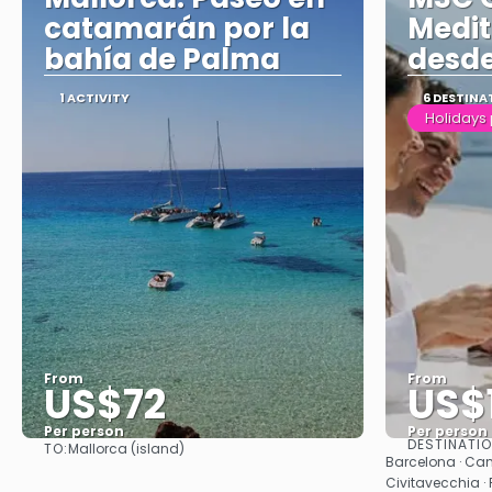
catamarán por la
Medi
bahía de Palma
desde
1 ACTIVITY
6 DESTINA
Holidays
From
From
US$72
US$
Per person
Per person
DESTINATI
TO:
Mallorca (island)
See
Barcelona · Can
Civitavecchia ·