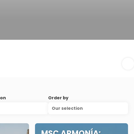
ion
Order by
Our selection
MSC ARMONÍA: