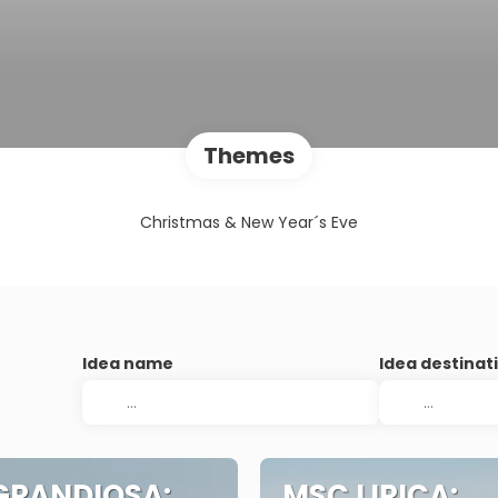
Themes
Christmas & New Year´s Eve
Idea name
Idea destinat
GRANDIOSA:
MSC LIRICA: