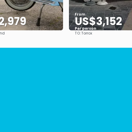
From
2,979
US$3,152
Per person
TO:
and
Torrox
See
See