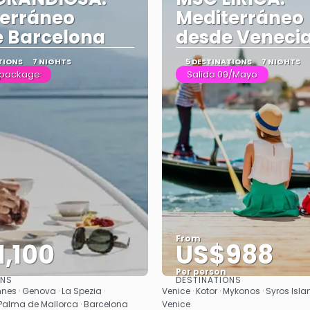
terráneo
Mediterráneo
 Barcelona
desde Veneci
TIONS
7 NIGHTS
5 DESTINATIONS
7 NIGHTS
 package
Salida 09/Mayo
From
1,100
US$988
Per person
ONS
DESTINATIONS
See
See
nes · Genova · La Spezia ·
Venice · Kotor · Mykonos · Syros Isla
 Palma de Mallorca · Barcelona
Venice