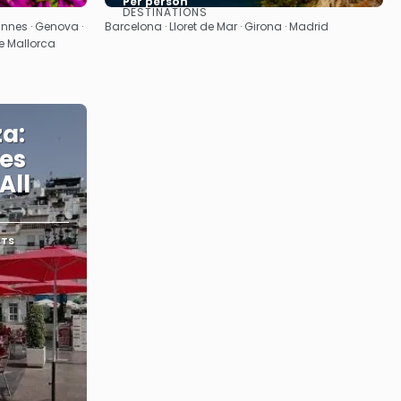
Per person
DESTINATIONS
See
nnes · Genova ·
Barcelona · Lloret de Mar · Girona · Madrid
de Mallorca
a:
es
All
RTS