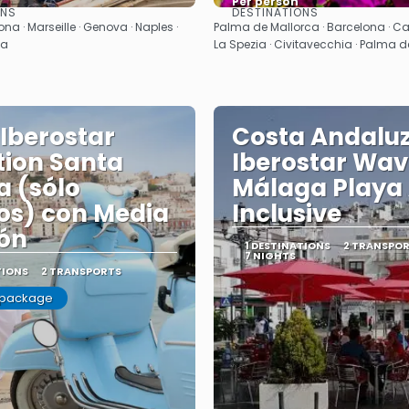
Per person
ONS
DESTINATIONS
See
See
ona · Marseille · Genova · Naples ·
Palma de Mallorca · Barcelona · Ca
ta
La Spezia · Civitavecchia · Palma 
 Iberostar
Costa Andaluz
tion Santa
Iberostar Wav
a (sólo
Málaga Playa 
os) con Media
Inclusive
ón
1 DESTINATIONS
2 TRANSPO
7 NIGHTS
TIONS
2 TRANSPORTS
 package