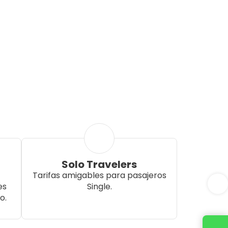
Solo Travelers
Tarifas amigables para pasajeros
es
Single.
o.
Contacta con nosotros