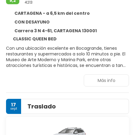
9,2
4213
CARTAGENA - a 6,5 km del centro
CON DESAYUNO
Carrera 3 N 4-61, CARTAGENA 130001
CLASSIC QUEEN BED
Con una ubicación excelente en Bocagrande, tienes
restaurantes y supermercados a solo 10 minutos a pie. El
Museo de Arte Moderno y Marina Park, entre otras
atracciones turísticas e históricas, se encuentran a tan
solo 5 minutos en coche del hotel. Su cercanía al
aeropuerto lo hace ideal tanto para viajes de negocios
Más info
como para viajes en familia. Las habitaciones están
equipadas para garantizar que los huéspedes disfruten
del descanso y la relajación después de un largo día
explorando la ciudad. Un mostrador de información
17
Traslado
turística puede organizar excursiones, y el atento
sept
personal brinda un servicio personalizado para mejorar tu
estancia.