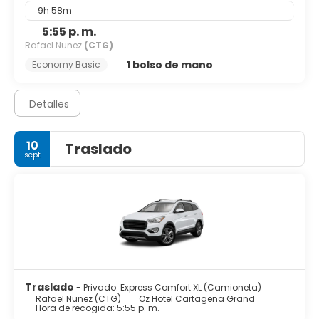
9h 58m
5:55 p. m.
Rafael Nunez
(CTG)
1 bolso de mano
Economy Basic
Detalles
10
Traslado
sept
Traslado
- Privado: Express Comfort XL (Camioneta)
Rafael Nunez (CTG)
Oz Hotel Cartagena Grand
Hora de recogida: 5:55 p. m.