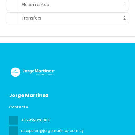
Alojamientos
1
Transfers
2
Jorge Martinez
Contacto
+59829026868
recepcion@jorgemartinez.com.uy