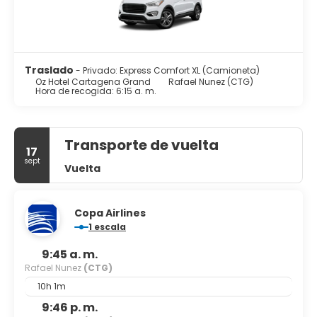
Traslado
- Privado: Express Comfort XL (Camioneta)
Oz Hotel Cartagena Grand
Rafael Nunez (CTG)
Hora de recogida: 6:15 a. m.
Transporte de vuelta
17
sept
Vuelta
Copa Airlines
1 escala
9:45 a. m.
Rafael Nunez
(CTG)
10h 1m
9:46 p. m.